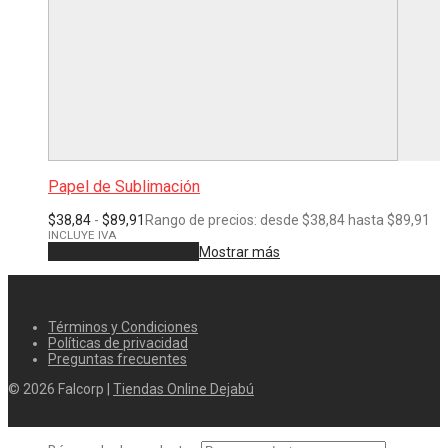
Papel de Sublimación
$
38,84
-
$
89,91
Rango de precios: desde $38,84 hasta $89,91
INCLUYE IVA
Seleccionar opciones
Mostrar más
Términos y Condiciones
Políticas de privacidad
Preguntas frecuentes
© 2026 Falcorp |
Tiendas Online Dejabú