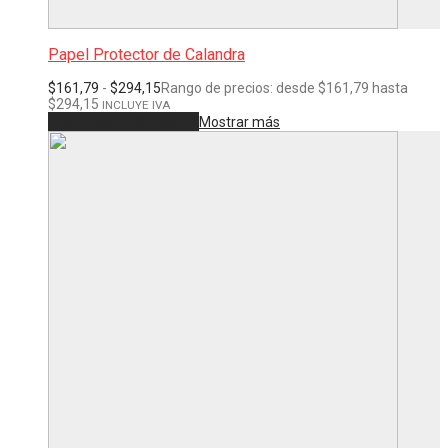
Papel Protector de Calandra
$
161,79
-
$
294,15
Rango de precios: desde $161,79 hasta
$294,15
INCLUYE IVA
Seleccionar opciones
Mostrar más