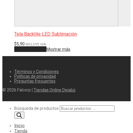
Tela Backlite LED Sublimación
$
5,90
INCLUYE IVA
Añadir al carrito
Mostrar más
Términos y Condiciones
Políticas de privacidad
Preguntas frecuentes
© 2026 Falcorp |
Tiendas Online Dejabú
Búsqueda de productos
Inicio
Tienda