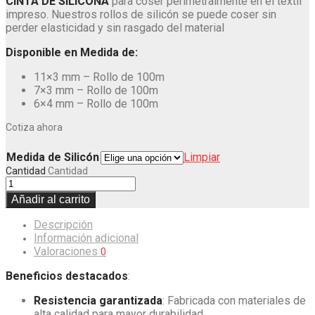
CINTA DE SILICONA
para coser perimetralmente en el textil
impreso. Nuestros rollos de silicón se puede coser sin
perder elasticidad y sin rasgado del material
Disponible en Medida de:
11×3 mm – Rollo de 100m
7×3 mm – Rollo de 100m
6×4 mm – Rollo de 100m
Cotiza ahora
Medida de Silicón
Limpiar
Cantidad
Cantidad
Añadir al carrito
Descripción
Información adicional
Valoraciones
0
Beneficios destacados
:
Resistencia garantizada
: Fabricada con materiales de
alta calidad para mayor durabilidad